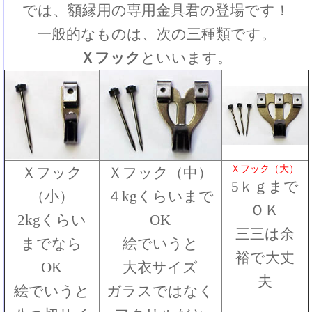
では、額縁用の専用金具君の登場です！
一般的なものは、次の三種類です。
Ｘフック
といいます。
Ｘフック（大）
Ｘフック
Ｘフック（中）
5ｋｇまで
（小）
４kgくらいまで
ＯＫ
2kgくらい
OK
三三は余
までなら
絵でいうと
裕で大丈
OK
大衣サイズ
夫
絵でいうと
ガラスではなく