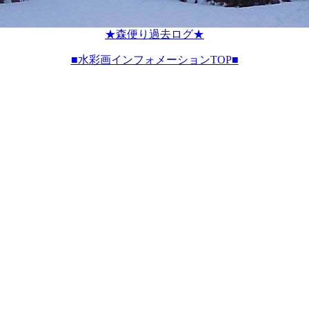
★森便り過去ログ★
■水彩画インフォメーションTOP■